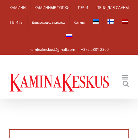
Skip
КАМИНЫ
КАМИННЫЕ ТОПКИ
ПЕЧИ
ПЕЧИ ДЛЯ САУНЫ
to
ПЛИТЫ
Дымоход-дымоход
Котлы
content
kaminakeskus@gmail.com
|
+372 5881 2360