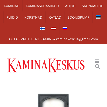
Skip
KAMINAD
KAMINASÜDAMIKUD
AHJUD
SAUNAAHJUD
to
PLIIDID
KORSTNAD
KATLAD
SOOJUSPUMP
content
OSTA KVALITEETNE KAMIN -- kaminakeskus@gmail.com