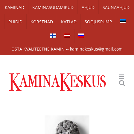
Skip
KAMINAD
KAMINASÜDAMIKUD
AHJUD
SAUNAAHJUD
to
PLIIDID
KORSTNAD
KATLAD
SOOJUSPUMP
content
OSTA KVALITEETNE KAMIN -- kaminakeskus@gmail.com