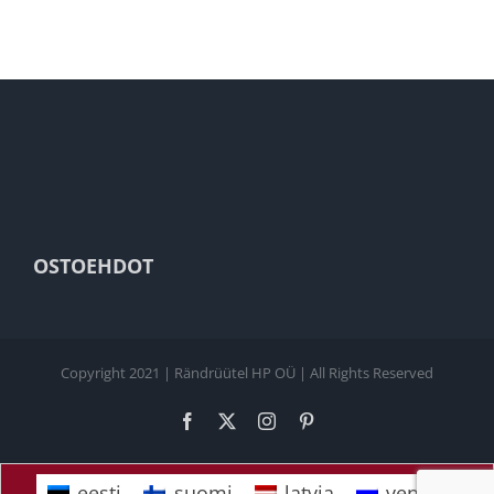
OSTOEHDOT
Copyright 2021 | Rändrüütel HP OÜ | All Rights Reserved
Facebook
X
Instagram
Pinterest
eesti
suomi
latvia
venäjä