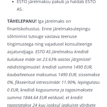
ESTO järelmaksu pakub ja haldab ESTO
AS.
TÄHELEPANU!
Iga järelmaks on
finantskohustus. Enne järelmaksulepingu
sõlmimist tutvuge vastava teenuse
tingimustega ning vajadusel konsulteerige
asjatundjaga.
ESTO AS järelmaksu krediidi
kulukuse määr on 23.63% aastas järgmistel
näidistingimustel: krediidi summa 1490 EUR,
kauba/teenuse maksumus 1490 EUR, sissemakse
0%, fikseeritud intressimäär 11.90%, lepingutasu
0 EUR, krediidi kogusumma ja tagasimaksete
summa 1844.64 EUR eeldusel, et krediit
tagastatakse 24 kuu jooksul igakuiste võrdsete