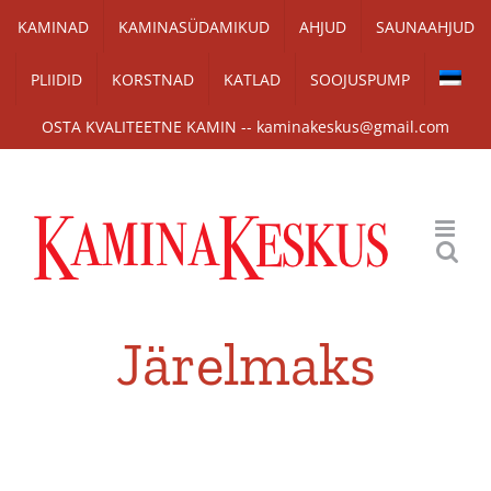
Skip
KAMINAD
KAMINASÜDAMIKUD
AHJUD
SAUNAAHJUD
to
PLIIDID
KORSTNAD
KATLAD
SOOJUSPUMP
content
OSTA KVALITEETNE KAMIN -- kaminakeskus@gmail.com
Järelmaks