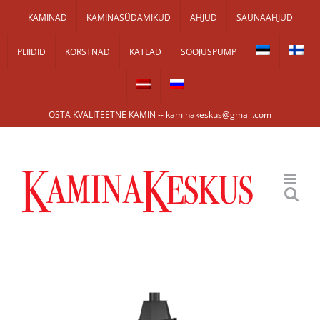
Skip
KAMINAD
KAMINASÜDAMIKUD
AHJUD
SAUNAAHJUD
to
PLIIDID
KORSTNAD
KATLAD
SOOJUSPUMP
content
OSTA KVALITEETNE KAMIN -- kaminakeskus@gmail.com