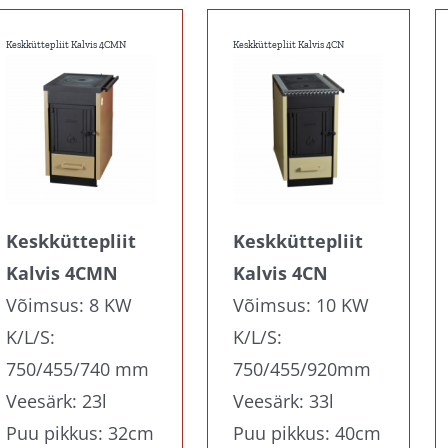
Keskküttepliit Kalvis 4CMN
Keskküttepliit Kalvis 4CN
Keskküttepliit
Keskküttepliit
Kalvis 4CMN
Kalvis 4CN
Võimsus: 8 KW
Võimsus: 10 KW
K/L/S:
K/L/S:
750/455/740 mm
750/455/920mm
Veesärk: 23l
Veesärk: 33l
Puu pikkus: 32cm
Puu pikkus: 40cm