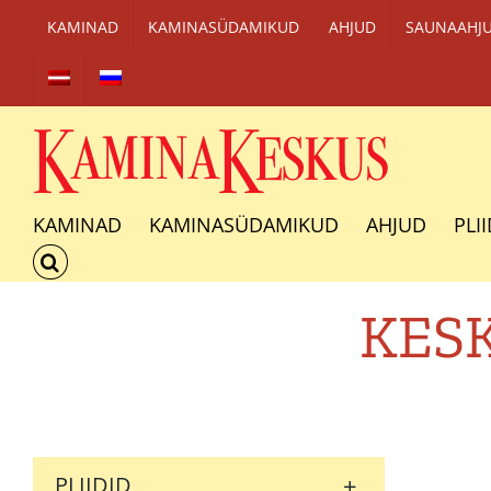
Skip
KAMINAD
KAMINASÜDAMIKUD
AHJUD
SAUNAAHJ
to
content
KAMINAD
KAMINASÜDAMIKUD
AHJUD
PLI
KESK
+
PLIIDID