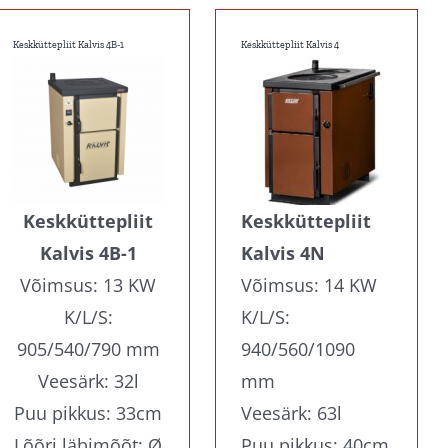
Keskküttepliit Kalvis 4B-1
Keskküttepliit Kalvis 4
Keskküttepliit
Keskküttepliit
Kalvis 4B-1
Kalvis 4N
Võimsus: 13 KW
Võimsus: 14 KW
K/L/S:
K/L/S:
905/540/790 mm
940/560/1090
Veesärk: 32l
mm
Puu pikkus: 33cm
Veesärk: 63l
Lõõri läbimõõt: Ø
Puu pikkus: 40cm