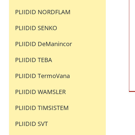
PLIIDID LANORDICA
KESKKÜTTE PLIIDID Hergom
PLIIDID NORDFLAM
PLIIDID J.CORRADI
PLIIDID CADEL
PLIIDID SENKO
PLIIDID AT-ITALIA
PLIIDID ALFA PLAM AD
PLIIDID DeManincor
PLIIDID ACKERMAN
PLIIDID TEBA
PLIIDID THERMOROSSI
PLIIDID Hergom
PLIIDID TermoVana
PLIIDID LINCAR
PLIIDID KALVIS
PLIIDID WAMSLER
PLIIDID PALAZZETTI
PLIIDID TIMSISTEM
PLIIDID CALISKAN
PLIIDID Thorma
PLIIDID SVT
PLIIDID EvaCalor